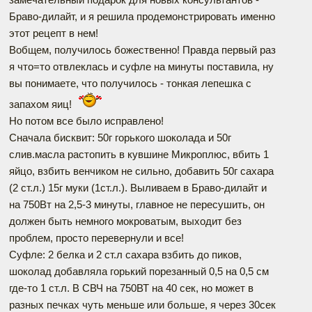
Браво-дилайт, и я решила продемонстрировать именно
этот рецепт в нем!
Вобщем, получилось божественно! Правда первый раз
я что=то отвлеклась и суфле на минуты поставила, ну
вы понимаете, что получилось - тонкая лепешка с
запахом яиц!
Но потом все было исправлено!
Сначала бисквит: 50г горького шоколада и 50г
слив.масла растопить в кувшине Микроплюс, вбить 1
яйцо, взбить венчиком не сильно, добавить 50г сахара
(2 ст.л.) 15г муки (1ст.л.). Выливаем в Браво-дилайт и
на 750Вт на 2,5-3 минуты, главное не пересушить, он
должен быть немного мокроватым, выходит без
проблем, просто перевернули и все!
Суфле: 2 белка и 2 ст.л сахара взбить до пиков,
шоколад добавляла горький порезанный 0,5 на 0,5 см
где-то 1 ст.л. В СВЧ на 750ВТ на 40 сек, но может в
разных печках чуть меньше или больше, я через 30сек