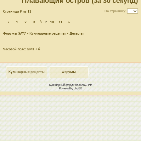
Плавающий остров (за 30 секунд)
На страницу:
Страница
9
из
11
«
1
2
3
8
9
10
11
»
Форумы SAY7
»
Кулинарные рецепты
»
Десерты
Часовой пояс: GMT + 6
Кулинарные рецепты
Форумы
Кулинарный форум
forum.say7.info
Powered by
phpBB