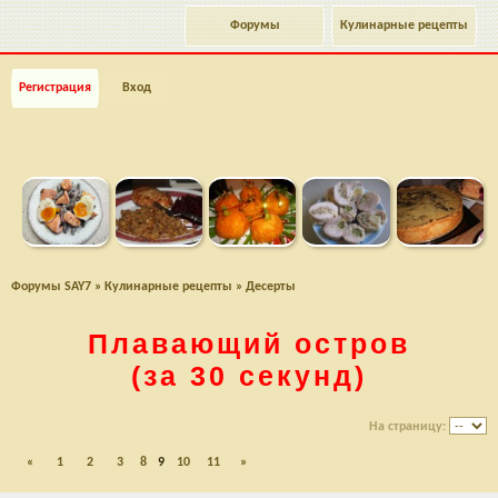
Форумы
Кулинарные рецепты
Регистрация
Вход
Форумы SAY7
»
Кулинарные рецепты
»
Десерты
Плавающий остров
(за 30 секунд)
На страницу:
«
1
2
3
8
9
10
11
»