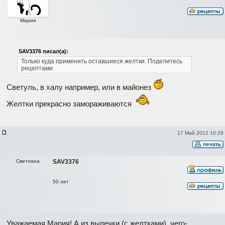
Мария
SAV3376 писал(а):
Только куда применить оставшиеся желтки. Поделитесь
рецептами.
Светуль, в халу например, или в майонез
Желтки прекрасно замораживаются
17 Май 2012 10:29
Светлана
SAV3376
50 лет
Уважаемая Мария! А из выпечки (с желтками), чего-