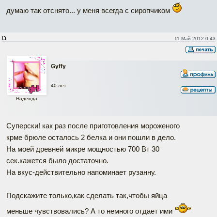
думаю так отснято... у меня всегда с сиропчиком
11 Май 2012 0:43
Gyffy
40 лет
Надежда
Суперски! как раз после приготовления мороженого
крме брюле осталось 2 белка и они пошли в дело.
На моей древней микре мощностью 700 Вт 30
сек.кажется было достаточно.
На вкус-действительно напоминает рузанну.
Подскажите только,как сделать так,чтобы яйца
меньше чувствовались? А то немного отдает ими