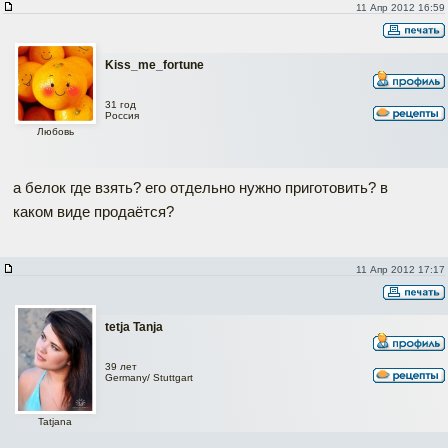
11 Апр 2012 16:59
Kiss_me_fortune
31 год
Россия
Любовь
а белок где взять? его отдельно нужно приготовить? в
каком виде продаётся?
11 Апр 2012 17:17
tetja Tanja
39 лет
Germany/ Stuttgart
Tatjana