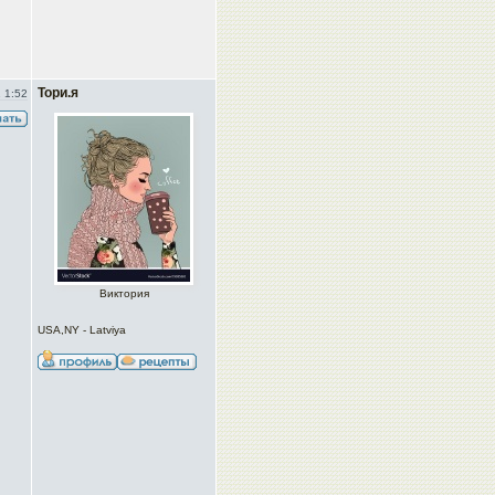
Тори.я
 1:52
Виктория
USA,NY - Latviya