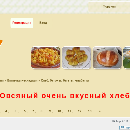
Форумы
Регистрация
Вход
пты
»
Выпечка несладкая
»
Хлеб, батоны, багеты, чиабатта
Овсяный очень вкусный хле
,
4
,
5
,
6
,
7
,
8
,
9
,
10
,
11
,
12
,
13
»
16 Апр 2011 