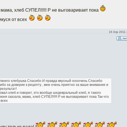
 мама, хлеб СУПЕЛ!!!!! Р не выговаривает пока
икуся от всех
16 Апр 2011 
 твоего хлебушка
Спасибо
И правда вкусный оооочень
Спасибо
ибо за доверие к рецепту , мне очень приятно за ваше внимание и
результат!
овал хлеб и говорит, это вообще шедевральный хлеб, я такого
юня сказала, мама, хлеб СУПЕЛ!!!!! Р не выговаривает пока
Так что
 всех
уду только рада!