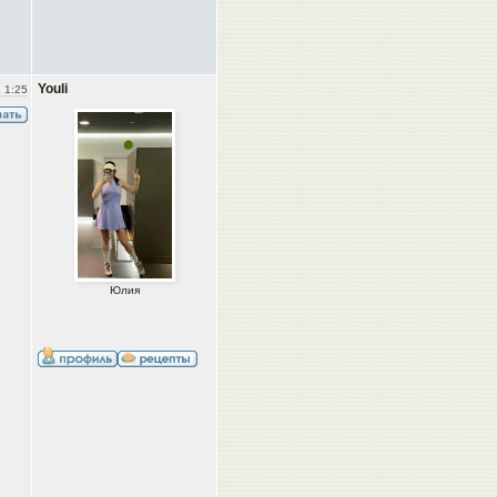
Youli
 1:25
Юлия