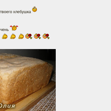
о твоего хлебушка
очень
е