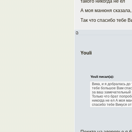
такого никогда не ел
А моя манюня сказала,
Так что спасибо тебе В
Youli
Youli писал(а):
Вика, и я добралась до
тебе большое
Вам спас
за ваш замечательный 
Только что брат попроб
никогда не ел
А моя ман
спасибо тебе Викуся от
Пеките на здоровье я б