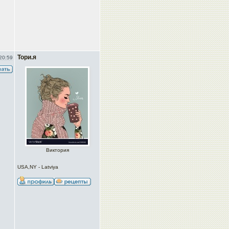
Тори.я
20:59
Виктория
USA,NY - Latviya