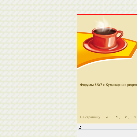
Форумы SAY7
»
Кулинарные реце
На страницу
«
1
,
2
,
3