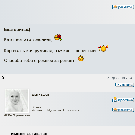
ЕкатеринаД
Катя, вот это красавец!
Корочка такая румяная, а мякиш - пористый!
Спасибо тебе огромное за рецепт!
21 Дек 2010 23:41
Акилежна
56 лет
Украина ,г.Мукачево -Барселона
ЛИКА Торжевская
ЕкатеринаД писал(а):