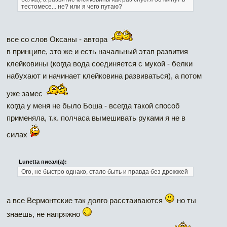
тестомесе... не? или я чего путаю?
все со слов Оксаны - автора
в принципе, это же и есть начальный этап развития
клейковины (когда вода соединяется с мукой - белки
набухают и начинает клейковина развиваться), а потом
уже замес
когда у меня не было Боша - всегда такой способ
применяла, т.к. полчаса вымешивать руками я не в
силах
Lunetta писал(а):
Ого, не быстро однако, стало быть и правда без дрожжей
а все Вермонтские так долго расстаиваются
но ты
знаешь, не напряжно