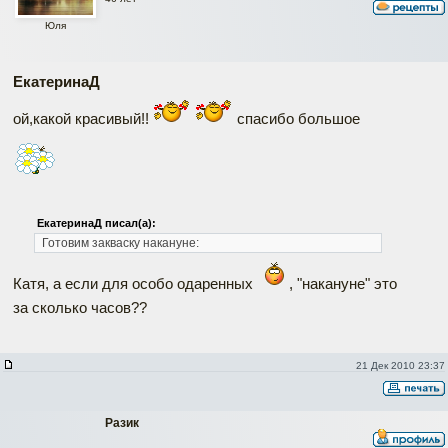
Юля
ЕкатеринаД
ой,какой красивый!!
спасибо большое
ЕкатеринаД писал(а):
Готовим закваску накануне:
Катя, а если для особо одаренных
, "накануне" это
за сколько часов??
21 Дек 2010 23:37
Разик