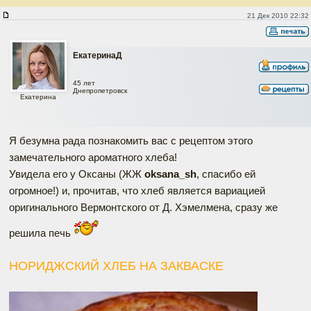
Нориджский хлеб на закваске
21 Дек 2010 22:32
ЕкатеринаД
45 лет
Днепропетровск
Екатерина
Я безумна рада познакомить вас с рецептом этого
замечательного ароматного хлеба!
Увидела его у Оксаны (ЖЖ
oksana_sh
, спасибо ей
огромное!) и, прочитав, что хлеб является вариацией
оригинального Вермонтского от Д. Хэмелмена, сразу же
решила печь
НОРИДЖСКИЙ ХЛЕБ НА ЗАКВАСКЕ