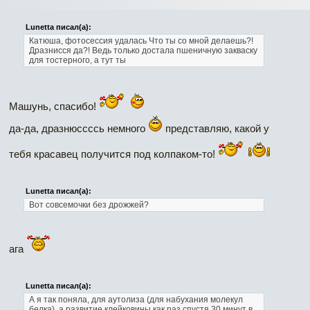
Lunetta писал(а):
Катюша, фотосессия удалась
Что ты со мной делаешь?!
Дразнисся да?! Ведь только достала пшеничную закваску
для тостерного, а тут ты
Машунь, спасибо!
да-да, дразнюссссь немного
представляю, какой у
тебя красавец получится под колпаком-то!
Lunetta писал(а):
Вот совсемочки без дрожжей?
ага
Lunetta писал(а):
А я так поняла, для аутолиза (для набухания молекул
белка), а развитие клейковины как раз спустя 30 минут в