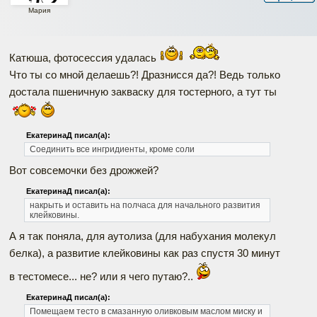
Мария
Катюша, фотосессия удалась
Что ты со мной делаешь?! Дразнисся да?! Ведь только
достала пшеничную закваску для тостерного, а тут ты
ЕкатеринаД писал(а):
Соединить все ингридиенты, кроме соли
Вот совсемочки без дрожжей?
ЕкатеринаД писал(а):
накрыть и оставить на полчаса для начального развития
клейковины.
А я так поняла, для аутолиза (для набухания молекул
белка), а развитие клейковины как раз спустя 30 минут
в тестомесе... не? или я чего путаю?..
ЕкатеринаД писал(а):
Помещаем тесто в смазанную оливковым маслом миску и