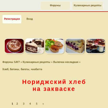
Форумы
Кулинарные рецепты
Регистрация
Вход
Форумы SAY7
»
Кулинарные рецепты
»
Выпечка несладкая
»
Хлеб, батоны, багеты, чиабатта
Нориджский хлеб
на закваске
1
2
3
4
5
»