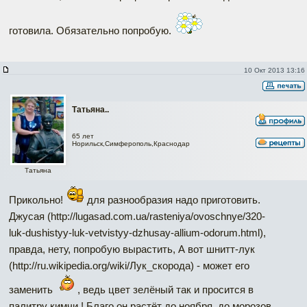
готовила. Обязательно попробую.
10 Окт 2013 13:16
Татьяна..
65 лет
Норильск,Симферополь,Краснодар
Татьяна
Прикольно!
для разнообразия надо приготовить.
Джусая (http://lugasad.com.ua/rasteniya/ovoschnye/320-
luk-dushistyy-luk-vetvistyy-dzhusay-allium-odorum.html),
правда, нету, попробую вырастить, А вот шнитт-лук
(http://ru.wikipedia.org/wiki/Лук_скорода) - может его
заменить
, ведь цвет зелёный так и просится в
палитру кимчи ! Благо он растёт до ноября, до морозов.