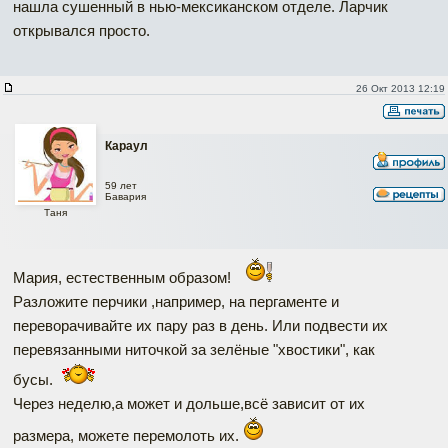
нашла сушенный в нью-мексиканском отделе. Ларчик
открывался просто.
26 Окт 2013 12:19
Караул
59 лет
Бавария
Таня
Мария, естественным образом!
Разложите перчики ,например, на пергаменте и
перевoрачивайте их пару раз в день. Или подвести их
перевязанными ниточкой за зелёные "хвостики", как
бусы.
Через неделю,а может и дольше,всё зависит от их
размера, можете перемолоть их.