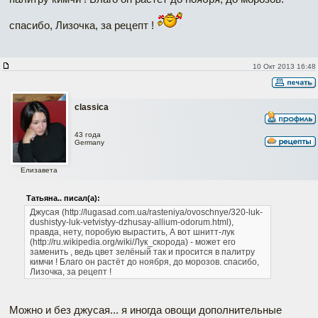
спасибо, Лизочка, за рецепт !
10 Окт 2013 16:48
classica
43 года
Germany
Елизавета
Татьяна.. писал(а):
Джусая (http://lugasad.com.ua/rasteniya/ovoschnye/320-luk-
dushistyy-luk-vetvistyy-dzhusay-allium-odorum.html),
правда, нету, поробую вырастить, А вот шнитт-лук
(http://ru.wikipedia.org/wiki/Лук_скорода) - может его
заменить
, ведь цвет зелёный так и просится в палитру
кимчи ! Благо он растёт до ноября, до морозов. спасибо,
Лизочка, за рецепт !
Можно и без джусая... я иногда овощи дополнительные