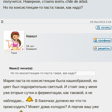
получится. Наверное, стоило взять chile de árbol.
Но по консистенции-то паста такая, как надо?
03 Ноя 2013 4:43
Караул
59 лет
Бавария
Таня
Машк@ писал(а):
Но по консистенции-то паста такая, как надо?
Мария паста по консистенции была кашеобразной, но
цвет был подозрительно светлый. И стоит она у меня
уже вторые сутки и ферментации, как таковой, я не
нaблюдаю...
В баночках должно-же что-то
происходить? Может дома холодно? А перчик ваш уже