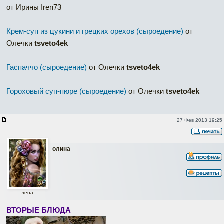
от Ирины Iren73
Крем-суп из цукини и грецких орехов (сыроедение)
от
Олечки
tsveto4ek
Гаспаччо (сыроедение)
от Олечки
tsveto4ek
Гороховый суп-пюре (сыроедение)
от Олечки
tsveto4ek
27 Фев 2013 19:25
олина
лена
ВТОРЫЕ БЛЮДА