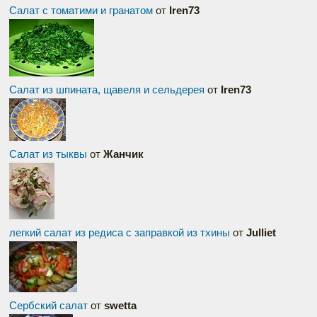
Салат с томатими и гранатом
от
Iren73
Салат из шпината, щавеля и сельдерея
от
Iren73
Салат из тыквы
от
Жанчик
легкий салат из редиса с заправкой из тхины
от
Julliet
Сербский салат
от
swetta