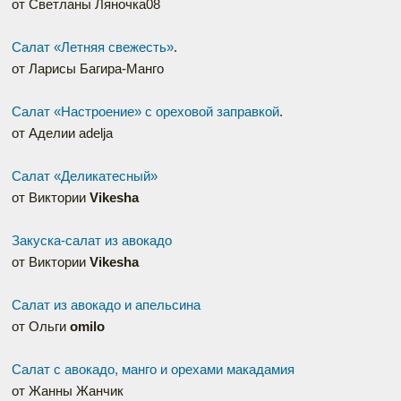
от Светланы Ляночка08
Салат «Летняя свежесть»
.
от Ларисы Багира-Манго
Салат «Настроение» с ореховой заправкой
.
от Аделии adelja
Салат «Деликатесный»
от Виктории
Vikesha
Закуска-салат из авокадо
от Виктории
Vikesha
Салат из авокадо и апельсина
от Ольги
omilo
Салат с авокадо, манго и орехами макадамия
от Жанны Жанчик