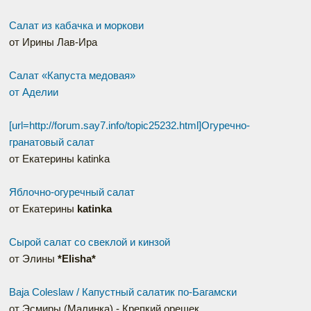
Салат из кабачка и моркови
от Ирины Лав-Ира
Салат «Капуста медовая»
от Аделии
[url=http://forum.say7.info/topic25232.html]Огуречно-
гранатовый салат
от Екатерины katinka
Яблочно-огуречный салат
от Екатерины
katinka
Сырой салат со свеклой и кинзой
от Элины
*Elisha*
Baja Coleslaw / Капустный салатик по-Багамски
от Эсмиры (Малинка) - Крепкий орешек