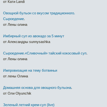
от Кати Landi
Овощной бульон со вкусом традиционного.
Сыроедение
.
от Лены олина
Имбирный суп из авокадо за 5 минут
от Александры sunnysashka
Сыроедение.«Сливочный» тайский кокосовый суп
.
от Лены олина
Импровизация на тему ботвиньи
от лены Олина
Домашняя основа для овощного бульона
.
от Оли Olyunchik
Зеленый летний крем-суп (live)