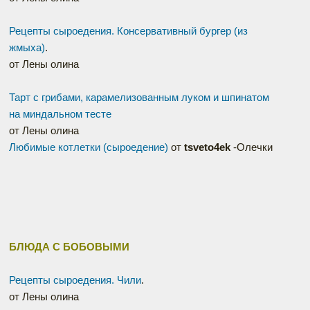
Рецепты сыроедения. Консервативный бургер (из
жмыха)
.
от Лены олина
Тарт с грибами, карамелизованным луком и шпинатом
на миндальном тесте
от Лены олина
Любимые котлетки (сыроедение)
от
tsveto4ek
-Олечки
БЛЮДА С БОБОВЫМИ
Рецепты сыроедения. Чили
.
Наверх
от Лены олина