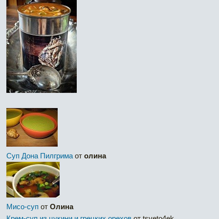
Суп Дона Пилгрима
от
олина
Мисо-суп
от
Олина
Крем-суп из цукини и грецких орехов
от tsveto4ek