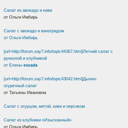
Салат из авокадо и киви
от Ольги Имбирь
Салат с авокадо и виноградом
от Ольги Имбирь
[url=http://forum.say7.info/topic44367.html]Летний салат с
рукколой и клубникой
от Елены
escada
[url=http://forum.say7.info/topic43042.html]Дынно-
огуречный салат
от Татьяны Ивановна
Салат с огурцом, мятой, киви и персиком
Салат из клубники «Изысканный»
от Ольги Имбирь