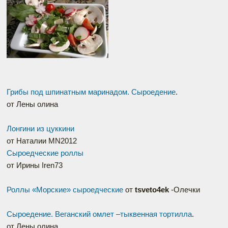
Грибы под шпинатным маринадом. Сыроедение
.
от Лены олина
Лонгини из цуккини
от Наталии MN2012
Сыроедческие роллы
от Ирины Iren73
Роллы «Морские» сыроедческие
от
tsveto4ek
-Олечки
Сыроедение. Веганский омлет –тыквенная тортилла
.
от Лены олина