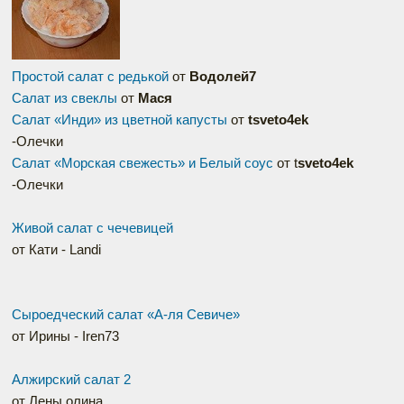
Простой салат с редькой
от
Водолей7
Салат из свеклы
от
Мася
Салат «Инди» из цветной капусты
от
tsveto4ek
-Олечки
Салат «Морская свежесть» и Белый соус
от t
sveto4ek
-Олечки
Живой салат с чечевицей
от Кати - Landi
Сыроедческий салат «А-ля Севиче»
от Ирины - Iren73
Алжирский салат 2
от Лены олина