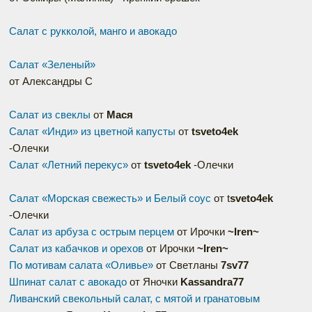
Салат с рукколой, манго и авокадо
Салат «Зеленый»
от Александры С
Салат из свеклы
от
Мася
Салат «Инди» из цветной капусты
от
tsveto4ek
-Олечки
Салат «Летний перекус»
от
tsveto4ek
-Олечки
Салат «Морская свежесть» и Белый соус
от t
sveto4ek
-Олечки
Салат из арбуза с острым перцем
от Ирочки
~Iren~
Салат из кабачков и орехов
от Ирочки
~Iren~
По мотивам салата «Оливье»
от Светланы
7sv77
Шпинат салат с авокадо
от Яночки
Kassandra77
Ливанский свекольный салат, с мятой и гранатовым