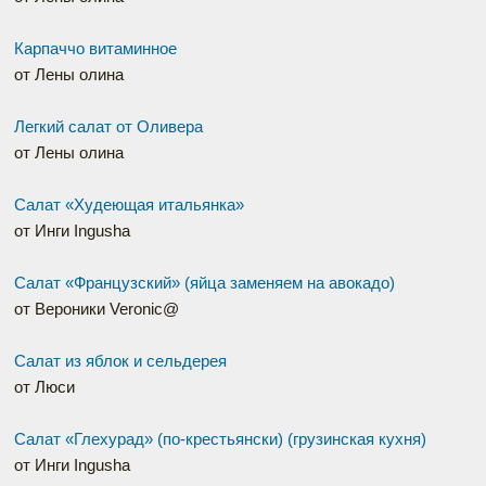
Карпаччо витаминное
от Лены олина
Легкий салат от Оливера
от Лены олина
Салат «Худеющая итальянка»
от Инги Ingusha
Салат «Французский» (яйца заменяем на авокадо)
от Вероники Veronic@
Салат из яблок и сельдерея
от Люси
Салат «Глехурад» (по-крестьянски) (грузинская кухня)
от Инги Ingusha