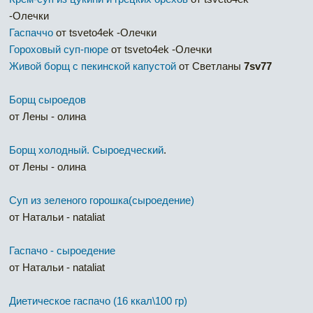
-Олечки
Гаспаччо
от tsveto4ek -Олечки
Гороховый суп-пюре
от tsveto4ek -Олечки
Живой борщ с пекинской капустой
от Светланы
7sv77
Борщ сыроедов
от Лены - олина
Борщ холодный. Сыроедческий
.
от Лены - олина
Суп из зеленого горошка(сыроедение)
от Натальи - nataliat
Гаспачо - сыроедение
от Натальи - nataliat
Диетическое гаспачо (16 ккал\100 гр)