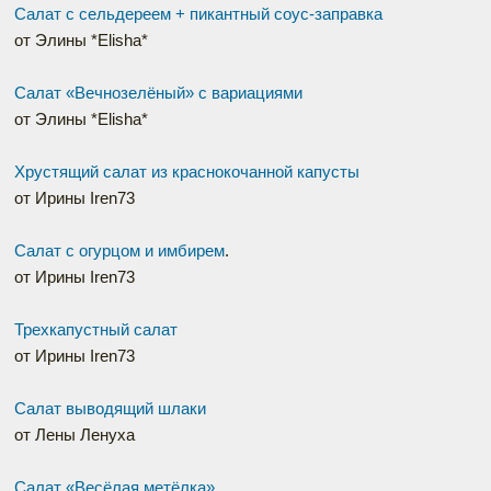
Салат с сельдереем + пикантный соус-заправка
от Элины *Elisha*
Салат «Вечнозелёный» с вариациями
от Элины *Elisha*
Хрустящий салат из краснокочанной капусты
от Ирины Iren73
Салат с огурцом и имбирем
.
от Ирины Iren73
Трехкапустный салат
от Ирины Iren73
Салат выводящий шлаки
от Лены Ленуха
Салат «Весёлая метёлка»