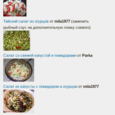
Тайский салат из огурцов
от
mila1977
(заменить
рыбный соус на дополнительную ложку соевого)
Салат со свежей капустой и помидорами
от
Parka
Салат из капусты с помидором и огурцом
от
mila1977